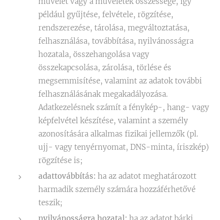
művelet vagy a műveletek összessége, így
például gyűjtése, felvétele, rögzítése,
rendszerezése, tárolása, megváltoztatása,
felhasználása, továbbítása, nyilvánosságra
hozatala, összehangolása vagy
összekapcsolása, zárolása, törlése és
megsemmisítése, valamint az adatok további
felhasználásának megakadályozása.
Adatkezelésnek számít a fénykép-, hang- vagy
képfelvétel készítése, valamint a személy
azonosítására alkalmas fizikai jellemzők (pl.
ujj- vagy tenyérnyomat, DNS-minta, íriszkép)
rögzítése is;
adattovábbítás:
ha az adatot meghatározott
harmadik személy számára hozzáférhetővé
teszik;
nyilvánosságra hozatal:
ha az adatot bárki