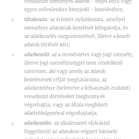
vonatkozó személyes adatok - teljes körű vagy
egyes műveletekre kiterjedő - kezeléséhez;
tiltakozás:
az érintett nyilatkozata, amellyel
személyes adatainak kezelését kifogásolja, és
az adatkezelés megszüntetését, illetve a kezelt
adatok törlését kéri;
adatkezelő:
az a természetes vagy jogi személy,
illetve jogi személyiséggel nem rendelkező
szervezet, aki vagy amely az adatok
kezelésének célját meghatározza, az
adatkezelésre (beleértve a felhasznált eszközt)
vonatkozó döntéseket meghozza és
végrehajtja, vagy az általa megbízott
adatfeldolgozóval végrehajtatja;
adatkezelés:
az alkalmazott eljárástól
függetlenül az adatokon végzett bármely