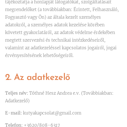
tájékoztatja a honlapját látogatókat, szolgáltatásait
megrendelőket (a továbbiakban: Érintett, Felhasználó,
Fogyasztó vagy Ön) az általa kezelt személyes
adatokról, a személyes adatok kezelése körében
követett gyakorlatáról, az adatok védelme érdekében
megtett szervezési és technikai intézkedéseiről,
valamint az adatkezeléssel kapcsolatos jogairól, jogai
érvényesítésének lehetőségeiről.
2. Az adatkezelő
Teljes név:
Tóthné Hesz Andrea e.v. (Továbbiakban:
Adatkezelő)
E-mail:
kutyakapcsolat@gmail.com
Telefon
: +3620/808-6317