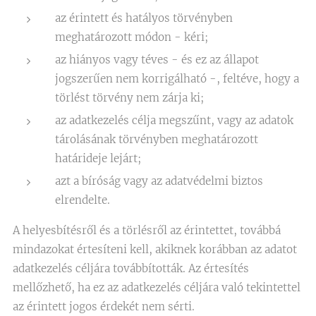
az érintett és hatályos törvényben
meghatározott módon - kéri;
az hiányos vagy téves - és ez az állapot
jogszerűen nem korrigálható -, feltéve, hogy a
törlést törvény nem zárja ki;
az adatkezelés célja megszűnt, vagy az adatok
tárolásának törvényben meghatározott
határideje lejárt;
azt a bíróság vagy az adatvédelmi biztos
elrendelte.
A helyesbítésről és a törlésről az érintettet, továbbá
mindazokat értesíteni kell, akiknek korábban az adatot
adatkezelés céljára továbbították. Az értesítés
mellőzhető, ha ez az adatkezelés céljára való tekintettel
az érintett jogos érdekét nem sérti.