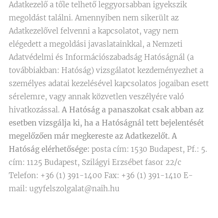
Adatkezelő a tőle telhető leggyorsabban igyekszik
megoldást találni. Amennyiben nem sikerült az
Adatkezelővel felvenni a kapcsolatot, vagy nem
elégedett a megoldási javaslatainkkal, a Nemzeti
Adatvédelmi és Információszabadság Hatóságnál (a
továbbiakban: Hatóság) vizsgálatot kezdeményezhet a
személyes adatai kezelésével kapcsolatos jogaiban esett
sérelemre, vagy annak közvetlen veszélyére való
hivatkozással.
A Hatóság a panaszokat csak abban az
esetben vizsgálja ki, ha a Hatóságnál tett bejelentését
megelőzően már megkereste az Adatkezelőt.
A
Hatóság elérhetősége:
posta cím: 1530 Budapest, Pf.: 5.
cím: 1125 Budapest, Szilágyi Erzsébet fasor 22/c
Telefon: +36 (1) 391-1400 Fax: +36 (1) 391-1410 E-
mail: ugyfelszolgalat@naih.hu