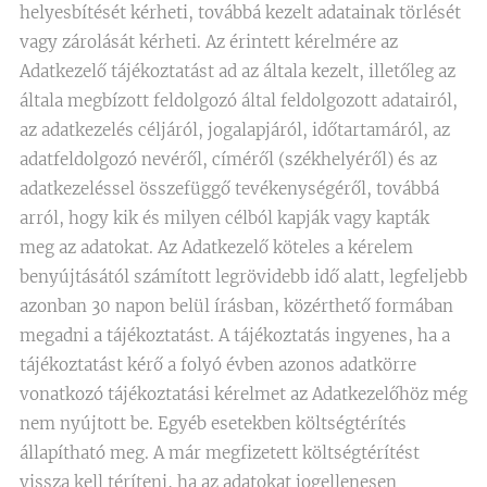
helyesbítését kérheti, továbbá kezelt adatainak törlését
vagy zárolását kérheti. Az érintett kérelmére az
Adatkezelő tájékoztatást ad az általa kezelt, illetőleg az
általa megbízott feldolgozó által feldolgozott adatairól,
az adatkezelés céljáról, jogalapjáról, időtartamáról, az
adatfeldolgozó nevéről, címéről (székhelyéről) és az
adatkezeléssel összefüggő tevékenységéről, továbbá
arról, hogy kik és milyen célból kapják vagy kapták
meg az adatokat. Az Adatkezelő köteles a kérelem
benyújtásától számított legrövidebb idő alatt, legfeljebb
azonban 30 napon belül írásban, közérthető formában
megadni a tájékoztatást. A tájékoztatás ingyenes, ha a
tájékoztatást kérő a folyó évben azonos adatkörre
vonatkozó tájékoztatási kérelmet az Adatkezelőhöz még
nem nyújtott be. Egyéb esetekben költségtérítés
állapítható meg. A már megfizetett költségtérítést
vissza kell téríteni, ha az adatokat jogellenesen