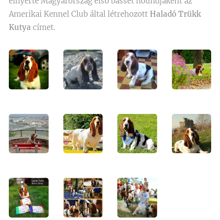
elnyerte Magyarország első basset houndjaként az
Amerikai Kennel Club által létrehozott
Haladó Trükk
Kutya
címet.