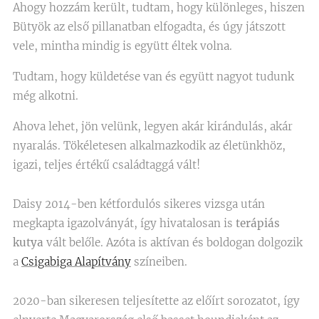
Ahogy hozzám került, tudtam, hogy különleges, hiszen
Bütyök az első pillanatban elfogadta, és úgy játszott
vele, mintha mindig is együtt éltek volna.
Tudtam, hogy küldetése van és együtt nagyot tudunk
még alkotni.
Ahova lehet, jön velünk, legyen akár kirándulás, akár
nyaralás. Tökéletesen alkalmazkodik az életünkhöz,
igazi, teljes értékű családtaggá vált!
Daisy 2014-ben kétfordulós sikeres vizsga után
megkapta igazolványát, így hivatalosan is
terápiás
kutya
vált belőle. Azóta is aktívan és boldogan dolgozik
a
Csigabiga Alapítvány
színeiben.
2020-ban sikeresen teljesítette az előírt sorozatot, így