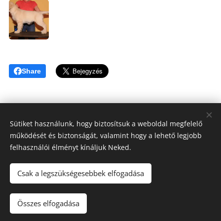
Share
Sütiket használunk, hogy biztosítsuk a weboldal megfelelő
működését és biztonságát, valamint hogy a lehető legjobb
Tóthné Hesz Andrea
felhasználói élményt kínáljuk Neked.
OKJ Habilitációs kutyakiképző, Kutyatréner, Terápiás kutya
felvezető
Csak a legszükségesebbek elfogadása
KUTYAKAPCSOLAT ©2020
+3620/808-6317
Összes elfogadása
Az oldalt a
Webnode
működteti
Sütik