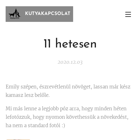
KUTYAKAPCSOLAT
11 hetesen
2020.12.03
Emily szépen, észrevétlenül növöget, lassan már kész
kamasz lesz belőle.
Mi más lenne a legjobb póz arra, hogy minden héten
lefotózzuk, hogy nyomon követhessük a növekedést,
ha nem a standard fotói :)