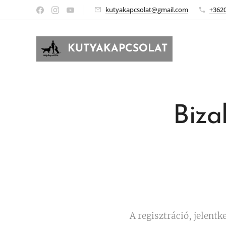
kutyakapcsolat@gmail.com
+362
KUTYAKAPCSOLAT
Biza
A regisztráció, jelentk