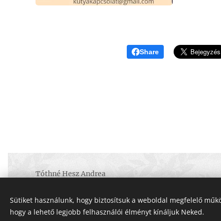
Share
Tóthné Hesz Andrea
OKJ Habilitációs kutyakiképző, Kutyatréner, Terápiás 
KUTYAKAPCSOLAT ©2020
Sütiket használunk, hogy biztosítsuk a weboldal megfelelő műkö
+3620/808-6317
hogy a lehető legjobb felhasználói élményt kínáljuk Neked.