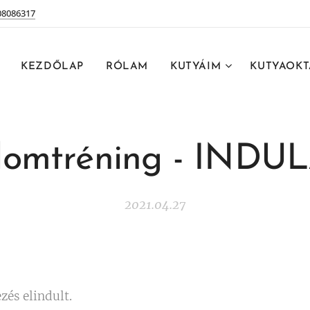
08086317
KEZDŐLAP
RÓLAM
KUTYÁIM
KUTYAOKT
lomtréning - INDULÁ
2021.04.27
ezés elindult.