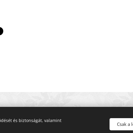
kutya felvezető
dését és biztonságát, valamint
Csak a 