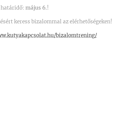
i határidő:
május 6.
!
zésért keress bizalommal az elérhetőségeken!
w.kutyakapcsolat.hu/bizalomtrening/