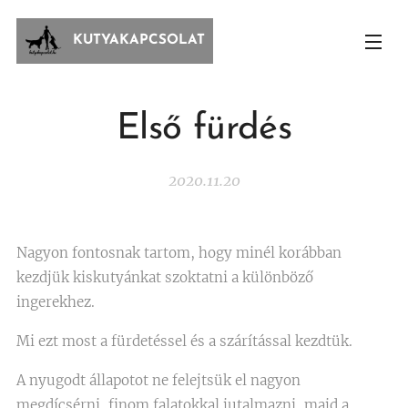
KUTYAKAPCSOLAT
Első fürdés
2020.11.20
Nagyon fontosnak tartom, hogy minél korábban
kezdjük kiskutyánkat szoktatni a különböző
ingerekhez.
Mi ezt most a fürdetéssel és a szárítással kezdtük.
A nyugodt állapotot ne felejtsük el nagyon
megdícsérni, finom falatokkal jutalmazni, majd a