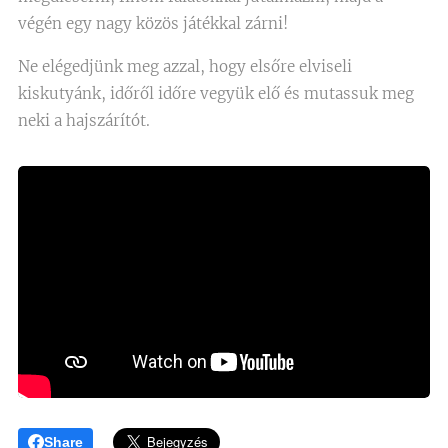
végén egy nagy közös játékkal zárni!
Ne elégedjünk meg azzal, hogy elsőre elviseli
kiskutyánk, időről időre vegyük elő és mutassuk meg
neki a hajszárítót. 😊
Share