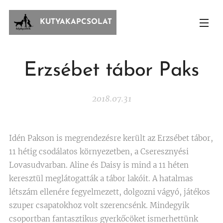
KUTYAKAPCSOLAT
Erzsébet tábor Paks
2018.07.31
Idén Pakson is megrendezésre került az Erzsébet tábor,
11 hétig csodálatos környezetben, a Cseresznyési
Lovasudvarban. Aline és Daisy is mind a 11 héten
keresztül meglátogatták a tábor lakóit. A hatalmas
létszám ellenére fegyelmezett, dolgozni vágyó, játékos
szuper csapatokhoz volt szerencsénk. Mindegyik
csoportban fantasztikus gyerkőcöket ismerhettünk