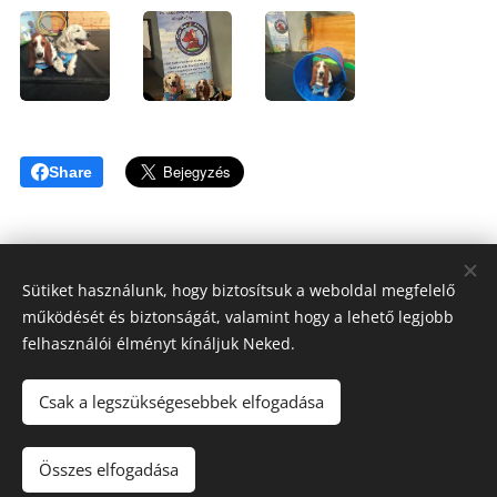
Share
Sütiket használunk, hogy biztosítsuk a weboldal megfelelő
működését és biztonságát, valamint hogy a lehető legjobb
Tóthné Hesz Andrea
felhasználói élményt kínáljuk Neked.
OKJ Habilitációs kutyakiképző, Kutyatréner, Terápiás kutya
felvezető
Csak a legszükségesebbek elfogadása
KUTYAKAPCSOLAT ©2020
+3620/808-6317
Összes elfogadása
Az oldalt a
Webnode
működteti
Sütik