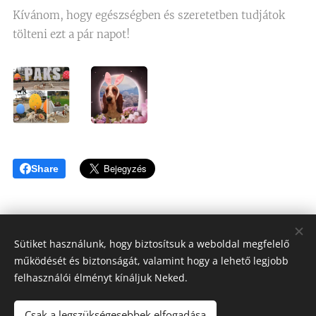
Kívánom, hogy egészségben és szeretetben tudjátok
tölteni ezt a pár napot!
Share
Sütiket használunk, hogy biztosítsuk a weboldal megfelelő
működését és biztonságát, valamint hogy a lehető legjobb
Tóthné Hesz Andrea
felhasználói élményt kínáljuk Neked.
OKJ Habilitációs kutyakiképző, Kutyatréner, Terápiás kutya
felvezető
Csak a legszükségesebbek elfogadása