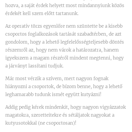
hozva, a saját érdek helyett most mindannyiunk közös
érdekét kell szem előtt tartanunk.
Az operatív törzs egyenlőre nem szüntette be a kisebb
csoportos foglalkozások tartását szabadtérben, de azt
gondolom, hogy a lehető legfelelősségteljesebb döntés
részemről az, hogy nem várok a határozatra, hanem
igyekszem a magam részéről mindent megtenni, hogy
a járványt lassítani tudjuk.
Már most vérzik a szívem, mert nagyon fognak
hiányozni a csoportok, de bízom benne, hogy a lehető
leghamarabb tudunk ismét együtt kutyázni!
Addig pedig kérek mindenkit, hogy nagyon vigyázzatok
magatokra, szeretteitekre és sétáljatok nagyokat a
kutyusotokkal (ne csoportosan)!