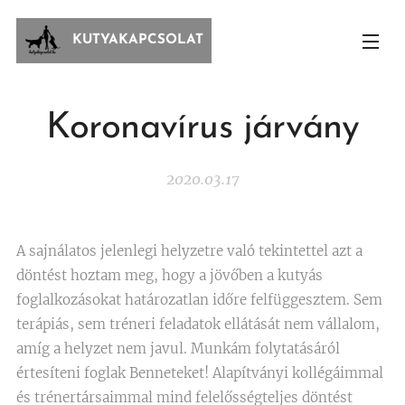
KUTYAKAPCSOLAT
Koronavírus járvány
2020.03.17
A sajnálatos jelenlegi helyzetre való tekintettel azt a
döntést hoztam meg, hogy a jövőben a kutyás
foglalkozásokat határozatlan időre felfüggesztem. Sem
terápiás, sem tréneri feladatok ellátását nem vállalom,
amíg a helyzet nem javul. Munkám folytatásáról
értesíteni foglak Benneteket! Alapítványi kollégáimmal
és trénertársaimmal mind felelősségteljes döntést