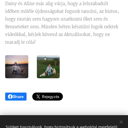
Daisy és Aline már alig várja, hogy a felszabadult
időben miféle újdonságokat fogunk tanulni, az biztos,
hogy ezután sem hagyom unatkozni őket sem és
Benneteket sem. Minden héten készülni fogok nektek
videókkal, kérlek kövesd az Aktuálisokat, hogy ne
maradj le róla!
Share
Sütiket használunk, hogy biztosítsuk a weboldal megfelelő