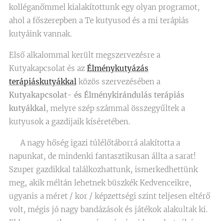
kolléganőmmel kialakítottunk egy olyan programot,
ahol a főszerepben a Te kutyusod és a mi terápiás
kutyáink vannak.
Első alkalommal került megszervezésre a
Kutyakapcsolat és az
Élménykutyázás
terápiáskutyákkal
közös szervezésében a
Kutyakapcsolat- és Élménykirándulás terápiás
kutyákkal
, melyre szép számmal összegyűltek a
kutyusok a gazdijaik kíséretében.
☀️ A nagy hőség igazi túlélőtáborrá alakította a
napunkat, de mindenki fantasztikusan állta a sarat!
Szuper gazdikkal találkozhattunk, ismerkedhettünk
meg, akik méltán lehetnek büszkék Kedvenceikre,
ugyanis a méret / kor / képzettségi szint teljesen eltérő
volt, mégis jó nagy bandázások és játékok alakultak ki.