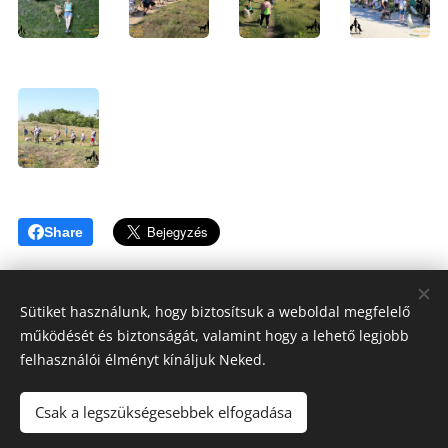
Share
Sütiket használunk, hogy biztosítsuk a weboldal megfelelő
működését és biztonságát, valamint hogy a lehető legjobb
Tóthné Hesz Andrea
felhasználói élményt kínáljuk Neked.
OKJ Habilitációs kutyakiképző, Kutyatréner, Terápiás kutya
felvezető
Csak a legszükségesebbek elfogadása
KUTYAKAPCSOLAT ©2020
+3620/808-6317