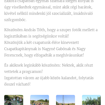
Ekkora csapatban egymás számára idegen kutyák is
úgy viselkedtek egymással, mint akik régi barátok,
kivétel nélkül mindenki jól szocializált, imádnivaló
szőrgombóc. 🐶
Köszönöm András Tóth, hogy a szuper fotók mellett a
logisztikában is segítségünkre voltál!
Köszönjük a két csapatunk élére kinevezett
Csapatkapitánynak is Nagyné Gabónak és Nagy
Ferencnek, hogy elfogadták a meghívásunkat!
És akiknek leginkább köszönöm: Nektek, akik részt
vettetek a programon!
Izgatottan várom az újabb közös kalandot, folytatás
ősszel várható!