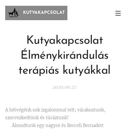
KUTYAKAPCSOLAT
Kutyakapcsolat
Élménykirándulás
terápiás kutyákkal
2020.06.27
A hétvégénk sok izgalommal telt; várakoztunk,
szervezkedtünk és túráztunk!
💋 Álmodtunk egy nagyot és Berceli Bernadett