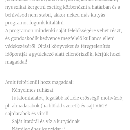
nyuszikat kergetni esetleg körbenézni a határban és a
behívásod nem stabil, akkor neked más kutyás
programot fogunk kitalálni.
A programon mindenki saját felelősségére vehet részt,
és gondoskodik kedvence megfelelő kullancs elleni
védekezéséről. Oltási könyveket és féregtelenítés
időpontját a gyülekező alatt ellenőrizzük, kérjük hozd
magaddal!
Amit feltétlenül hozz magaddal:
🐾 Kényelmes ruházat
🐾 Jutalomfalatot, legalább kétféle erősségű motiváció,
pl: almadarabok (ha blökid szereti) és sajt VAGY
sajtdarabok és virsli
🐾 Saját itatótál és víz a kutyádnak
🐾 Némileg éhes kutyádat :)