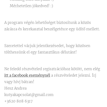
🐾 Mérhetetlen jókedved! :)
A program végén lehetőséget biztosítunk a közös
zárásra és kerekasztal beszélgetésre egy üdítő mellett.
Szeretettel várjuk jelentkezésedet, hogy közösen
tölthessünk el egy fantasztikus délutánt!
Ne feledd részvételed regisztrációhoz kötött, nem elég
itt a facebook eseménynél
a részvételedet jelezni. Írj
vagy hívj bátran!
Hesz Andrea
kutyakapcsolat@gmail.com
+3620 808 6317