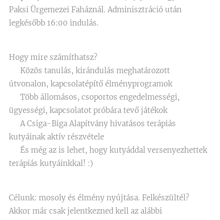
Paksi Ürgemezei Faháznál. Adminisztráció után
legkésőbb 16:00 indulás.
Hogy mire számíthatsz?
🐾 Közös tanulás, kirándulás meghatározott
útvonalon, kapcsolatépítő élményprogramok
🐾 Több állomásos, csoportos engedelmességi,
ügyességi, kapcsolatot próbára tevő játékok
🐾 A Csiga-Biga Alapítvány hivatásos terápiás
kutyáinak aktív részvétele
🐾 És még az is lehet, hogy kutyáddal versenyezhettek
terápiás kutyáinkkal! :)
Célunk: mosoly és élmény nyújtása. Felkészültél?
Akkor már csak jelentkezned kell az alábbi