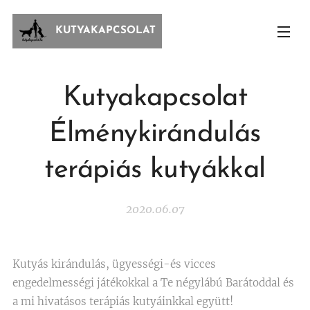
KUTYAKAPCSOLAT
Kutyakapcsolat
Élménykirándulás
terápiás kutyákkal
2020.06.07
Kutyás kirándulás, ügyességi-és vicces
engedelmességi játékokkal a Te négylábú Barátoddal és
a mi hivatásos terápiás kutyáinkkal együtt! 😊