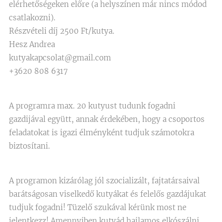
elérhetőségeken előre (a helyszínen már nincs módod
csatlakozni).
Részvételi díj 2500 Ft/kutya.
Hesz Andrea
kutyakapcsolat@gmail.com
+3620 808 6317
A programra max. 20 kutyust tudunk fogadni
gazdijával együtt, annak érdekében, hogy a csoportos
feladatokat is igazi élményként tudjuk számotokra
biztosítani.
A programon kizárólag jól szocializált, fajtatársaival
barátságosan viselkedő kutyákat és felelős gazdájukat
tudjuk fogadni! Tüzelő szukával kérünk most ne
jelentkezz! Amennyiben kutyád hajlamos elkószálni,