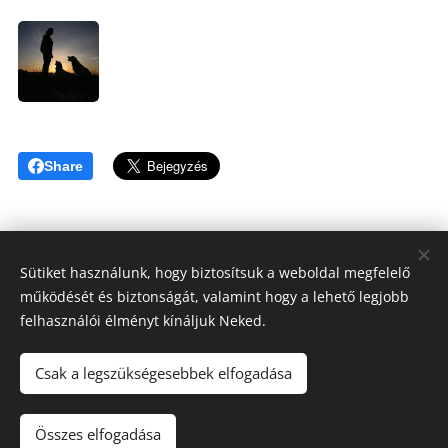
Share
Sütiket használunk, hogy biztosítsuk a weboldal megfelelő
működését és biztonságát, valamint hogy a lehető legjobb
Tóthné Hesz Andrea
felhasználói élményt kínáljuk Neked.
OKJ Habilitációs kutyakiképző, Kutyatréner, Terápiás kutya
felvezető
Csak a legszükségesebbek elfogadása
KUTYAKAPCSOLAT ©2020
+3620/808-6317
Összes elfogadása
Az oldalt a
Webnode
működteti
Sütik