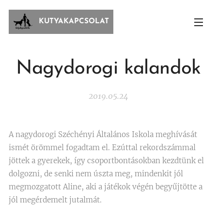
KUTYAKAPCSOLAT
Nagydorogi kalandok
2019.05.24
A nagydorogi Széchényi Általános Iskola meghívását
ismét örömmel fogadtam el. Ezúttal rekordszámmal
jöttek a gyerekek, így csoportbontásokban kezdtünk el
dolgozni, de senki nem úszta meg, mindenkit jól
megmozgatott Aline, aki a játékok végén begyűjtötte a
jól megérdemelt jutalmát.