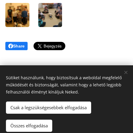
Share
Sütiket használunk, hogy biztosítsuk a weboldal megfelelő
működését és biztonságát, valamint hogy a lehető legjobb
Tóthné Hesz Andrea
felhasználói élményt kínáljuk Neked.
OKJ Habilitációs kutyakiképző, Kutyatréner, Terápiás kutya
felvezető
Csak a legszükségesebbek elfogadása
KUTYAKAPCSOLAT ©2020
+3620/808-6317
Összes elfogadása
Az oldalt a
Webnode
működteti
Sütik