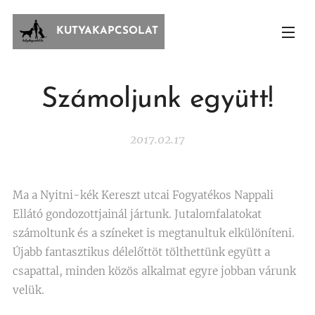
KUTYAKAPCSOLAT
Számoljunk együtt!
2017.02.17
Ma a Nyitni-kék Kereszt utcai Fogyatékos Nappali
Ellátó gondozottjainál jártunk. Jutalomfalatokat
számoltunk és a színeket is megtanultuk elkülöníteni.
Újabb fantasztikus délelőttöt tölthettünk együtt a
csapattal, minden közös alkalmat egyre jobban várunk
velük.