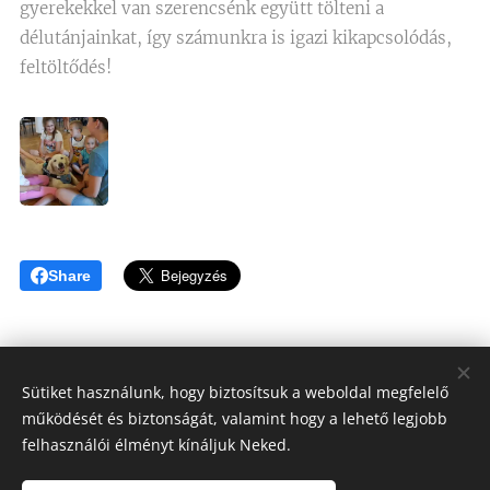
gyerekekkel van szerencsénk együtt tölteni a
délutánjainkat, így számunkra is igazi kikapcsolódás,
feltöltődés!
Share
Sütiket használunk, hogy biztosítsuk a weboldal megfelelő
működését és biztonságát, valamint hogy a lehető legjobb
Tóthné Hesz Andrea
felhasználói élményt kínáljuk Neked.
OKJ Habilitációs kutyakiképző, Kutyatréner, Terápiás kutya
felvezető