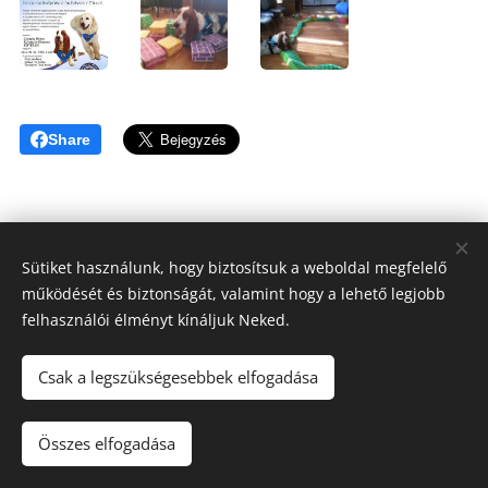
Share
Sütiket használunk, hogy biztosítsuk a weboldal megfelelő
működését és biztonságát, valamint hogy a lehető legjobb
Tóthné Hesz Andrea
felhasználói élményt kínáljuk Neked.
OKJ Habilitációs kutyakiképző, Kutyatréner, Terápiás kutya
felvezető
Csak a legszükségesebbek elfogadása
KUTYAKAPCSOLAT ©2020
+3620/808-6317
Összes elfogadása
Az oldalt a
Webnode
működteti
Sütik